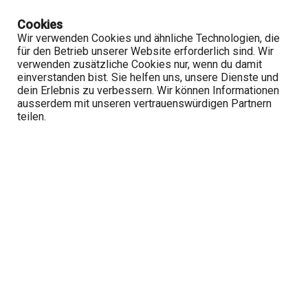
Cookies
Wir verwenden Cookies und ähnliche Technologien, die
für den Betrieb unserer Website erforderlich sind. Wir
Startseite
Jobs durchsuchen
verwenden zusätzliche Cookies nur, wenn du damit
einverstanden bist. Sie helfen uns, unsere Dienste und
Vorherige
Weiter
dein Erlebnis zu verbessern. Wir können Informationen
ausserdem mit unseren vertrauenswürdigen Partnern
teilen.
Berater/in Privatkunden 80 - 100 %
Valiant Bank AG
Bern Betlehem
1M
Original anzeigen & Bewerben
07.07.2026
80 - 100%
Berater/in Privatkunden 80 - 100 %
Gemeinsam vereinfachen. Denn das Leben ist voller
Möglichkeiten. Und gleichzeitig komplex geworden. Deshalb