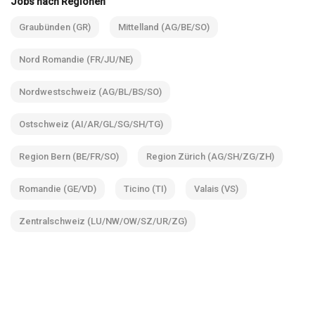
Jobs nach Regionen
Graubünden (GR)
Mittelland (AG/BE/SO)
Nord Romandie (FR/JU/NE)
Nordwestschweiz (AG/BL/BS/SO)
Ostschweiz (AI/AR/GL/SG/SH/TG)
Region Bern (BE/FR/SO)
Region Zürich (AG/SH/ZG/ZH)
Romandie (GE/VD)
Ticino (TI)
Valais (VS)
Zentralschweiz (LU/NW/OW/SZ/UR/ZG)