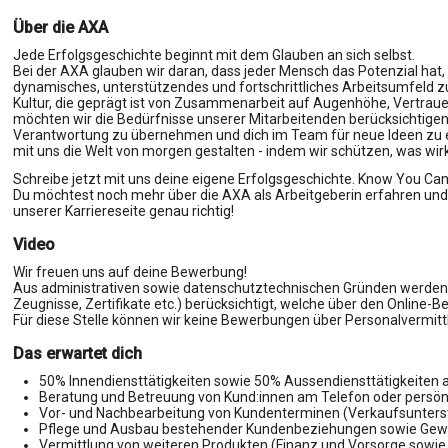
Über die AXA
Jede Erfolgsgeschichte beginnt mit dem Glauben an sich selbst.
Bei der AXA glauben wir daran, dass jeder Mensch das Potenzial hat, d
dynamisches, unterstützendes und fortschrittliches Arbeitsumfeld zu s
Kultur, die geprägt ist von Zusammenarbeit auf Augenhöhe, Vertrau
möchten wir die Bedürfnisse unserer Mitarbeitenden berücksichtigen
Verantwortung zu übernehmen und dich im Team für neue Ideen zu en
mit uns die Welt von morgen gestalten - indem wir schützen, was wirkli
Schreibe jetzt mit uns deine eigene Erfolgsgeschichte. Know You Can
Du möchtest noch mehr über die AXA als Arbeitgeberin erfahren und t
unserer Karriereseite genau richtig!
Video
Wir freuen uns auf deine Bewerbung!
Aus administrativen sowie datenschutztechnischen Gründen werden a
Zeugnisse, Zertifikate etc.) berücksichtigt, welche über den Online
Für diese Stelle können wir keine Bewerbungen über Personalvermitt
Das erwartet dich
50% Innendiensttätigkeiten sowie 50% Aussendiensttätigkeiten 
Beratung und Betreuung von Kund:innen am Telefon oder persön
Vor- und Nachbearbeitung von Kundenterminen (Verkaufsunters
Pflege und Ausbau bestehender Kundenbeziehungen sowie Gew
Vermittlung von weiteren Produkten (Finanz und Vorsorge sowie