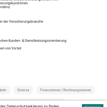
cherungskund:innen
pondenz
in der Versicherungsbranche
hohen Kunden- & Dienstleistungsorientierung
hen von Vorteil
rkehr
Diverse
Finanzwesen / Rechnungswesen
Legal & Compliance / Risk Management
 der
Datenschutzerklärung
zu finden.