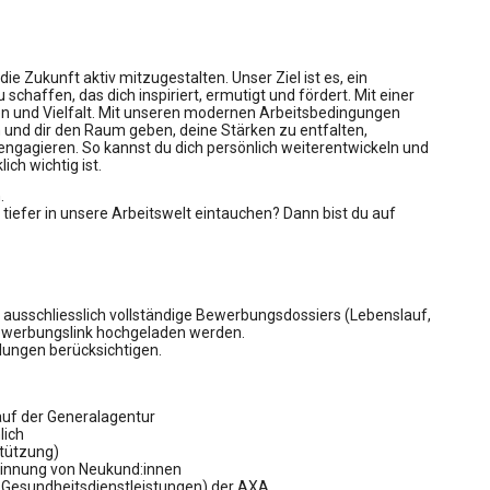
ie Zukunft aktiv mitzugestalten. Unser Ziel ist es, ein
chaffen, das dich inspiriert, ermutigt und fördert. Mit einer
en und Vielfalt. Mit unseren modernen Arbeitsbedingungen
 und dir den Raum geben, deine Stärken zu entfalten,
gagieren. So kannst du dich persönlich weiterentwickeln und
ch wichtig ist.
.
iefer in unsere Arbeitswelt eintauchen? Dann bist du auf
usschliesslich vollständige Bewerbungsdossiers (Lebenslauf,
-Bewerbungslink hochgeladen werden.
lungen berücksichtigen.
auf der Generalagentur
lich
tützung)
innung von Neukund:innen
 Gesundheitsdienstleistungen) der AXA