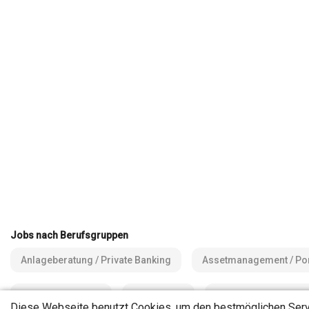
Jobs nach Berufsgruppen
Anlageberatung / Private Banking
Assetmanagement / Por
Handel / Treasury
Immobilien
Kredit / Kommerz / 
Diese Webseite benutzt Cookies, um den bestmöglichen Servi