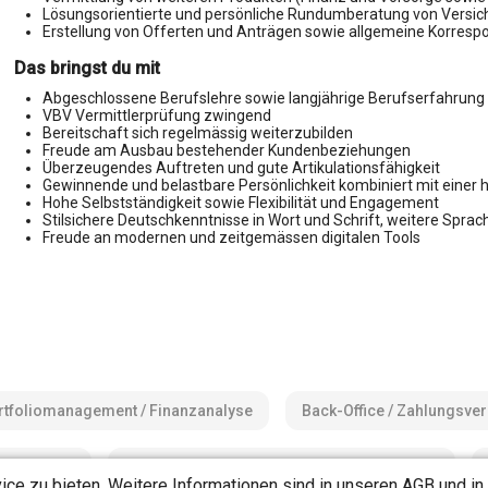
Lösungsorientierte und persönliche Rundumberatung von Versi
Erstellung von Offerten und Anträgen sowie allgemeine Korres
Das bringst du mit
Abgeschlossene Berufslehre sowie langjährige Berufserfahrung 
VBV Vermittlerprüfung zwingend
Bereitschaft sich regelmässig weiterzubilden
Freude am Ausbau bestehender Kundenbeziehungen
Überzeugendes Auftreten und gute Artikulationsfähigkeit
Gewinnende und belastbare Persönlichkeit kombiniert mit einer 
Hohe Selbstständigkeit sowie Flexibilität und Engagement
Stilsichere Deutschkenntnisse in Wort und Schrift, weitere Sprac
Freude an modernen und zeitgemässen digitalen Tools
tfoliomanagement / Finanzanalyse
Back-Office / Zahlungsve
Hypotheken
Kundenberatung / Relationshipmanagement
ce zu bieten. Weitere Informationen sind in unseren
AGB
und in