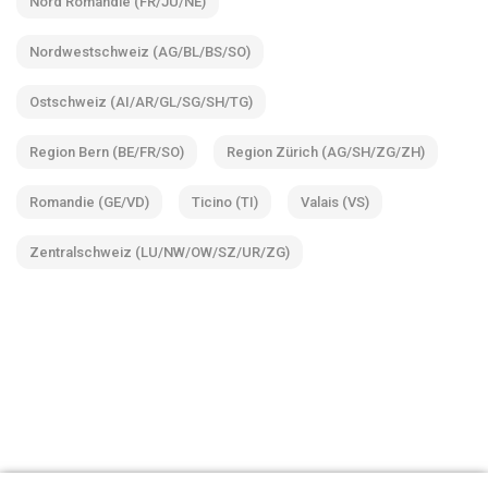
Nord Romandie (FR/JU/NE)
Nordwestschweiz (AG/BL/BS/SO)
Ostschweiz (AI/AR/GL/SG/SH/TG)
Region Bern (BE/FR/SO)
Region Zürich (AG/SH/ZG/ZH)
Romandie (GE/VD)
Ticino (TI)
Valais (VS)
Zentralschweiz (LU/NW/OW/SZ/UR/ZG)