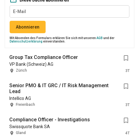
Diese Suche abonnieren
Abonnieren
Mit Absenden des Formulars erklären Sie sich mit unseren
AGB
und der
Datenschutzerklärung
einverstanden.
Group Tax Compliance Officer
VP Bank (Schweiz) AG
Zürich
3T
Senior PMO & IT GRC / IT Risk Management
Lead
Intellico AG
Freienbach
3T
Compliance Officer - Investigations
Swissquote Bank SA
Gland
4T