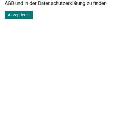
AGB
und in der
Datenschutzerklärung
zu finden.
Akzeptieren
Impressum
Karriere
AGB
Datenschutz