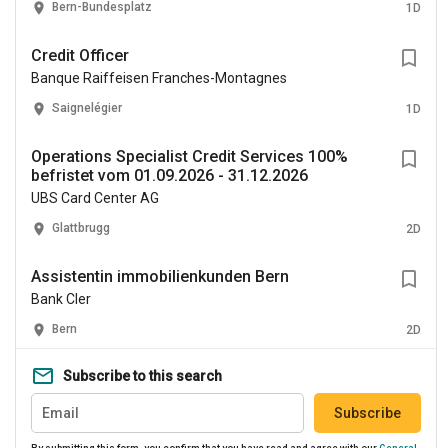
Bern-Bundesplatz
1D
Credit Officer
Banque Raiffeisen Franches-Montagnes
Saignelégier
1D
Operations Specialist Credit Services 100%
befristet vom 01.09.2026 - 31.12.2026
UBS Card Center AG
Glattbrugg
2D
Assistentin immobilienkunden Bern
Bank Cler
Bern
2D
Subscribe to this search
Subscribe