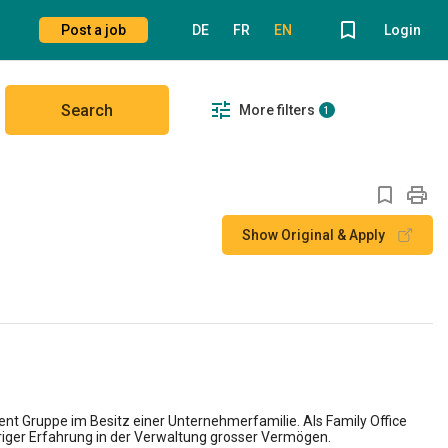
Post a job
DE
FR
EN
Login
Search
More filters
1
Show Original & Apply
nt Gruppe im Besitz einer Unternehmerfamilie. Als Family Office
riger Erfahrung in der Verwaltung grosser Vermögen.