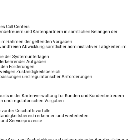
es Call Centers
enbetreuern und Kartenpartnern in sämtlichen Belangen der
n im Rahmen der geltenden Vorgaben
inwandfreien Abwicklung sämtlicher administrativer Tätigkeiten im
wie der Systemunterlagen
ederkehrender Aufgaben
nden Forderungen
weiligen Zuständigkeitsbereich
npassungen und regulatorischer Anforderungen
upports in der Kartenverwaltung für Kunden und Kundenbetreuern
gen und regulatorischen Vorgaben
evanter Geschäftsvorfälle
ändigkeitsbereich erkennen und weiterleiten
e und Serviceprozesse
ige Aus- und Weiterbildung mit entsprechender Berufserfahrung