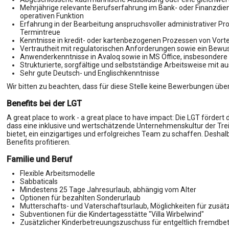
Mehrjährige relevante Berufserfahrung im Bank- oder Finanzdiens
operativen Funktion
Erfahrung in der Bearbeitung anspruchsvoller administrativer P
Termintreue
Kenntnisse in kredit- oder kartenbezogenen Prozessen von Vorte
Vertrautheit mit regulatorischen Anforderungen sowie ein Bewu
Anwenderkenntnisse in Avaloq sowie in MS Office, insbesondere E
Strukturierte, sorgfältige und selbstständige Arbeitsweise mit a
Sehr gute Deutsch- und Englischkenntnisse
Wir bitten zu beachten, dass für diese Stelle keine Bewerbungen übe
Benefits bei der LGT
A great place to work - a great place to have impact: Die LGT fördert d
dass eine inklusive und wertschätzende Unternehmenskultur der Treibe
bietet, ein einzigartiges und erfolgreiches Team zu schaffen. Desha
Benefits profitieren.
Familie und Beruf
Flexible Arbeitsmodelle
Sabbaticals
Mindestens 25 Tage Jahresurlaub, abhängig vom Alter
Optionen für bezahlten Sonderurlaub
Mutterschafts- und Vaterschaftsurlaub, Möglichkeiten für zusätz
Subventionen für die Kindertagesstätte "Villa Wirbelwind"
Zusätzlicher Kinderbetreuungszuschuss für entgeltlich fremdbet