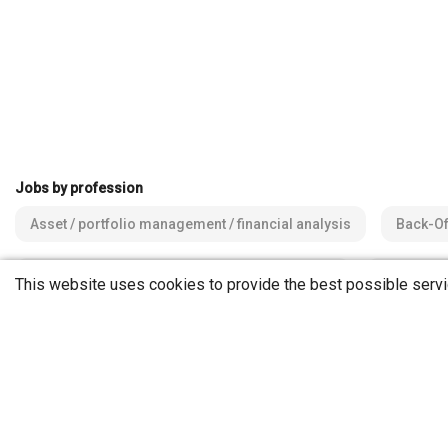
Jobs by profession
Asset / portfolio management / financial analysis
Back-Of
Customer advisory / relationship management
Finance /
This website uses cookies to provide the best possible servi
Management / Corporate Governance
Miscellaneous
Jobs by regions
Bern region (BE/FR/SO)
Central Switzerland (LU/NW/OW/