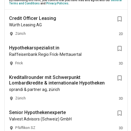
By submitting this form, you confirm that you have read and agree with our
General
Terms and Conditions
and
Privacy Policies
.
Credit Officer Leasing
Würth Leasing AG
Zürich
2D
Hypothekarspezialist:in
Raiffeisenbank Regio Frick-Mettauertal
Frick
3D
Kreditallrounder mit Schwerpunkt
Lombardkredite & internationale Hypotheken
oprandi & partner ag, zürich
Zürich
3D
Senior Hypothekenexperte
Valvest Advisors (Schweiz) GmbH
Pfäffikon SZ
3D