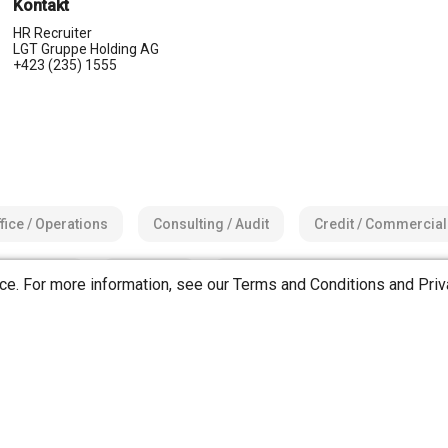
Kontakt
HR Recruiter
LGT Gruppe Holding AG
+423 (235) 1555
fice / Operations
Consulting / Audit
Credit / Commercial
 Accounting
Insurance
Investment Cons. / Private Bankin
ce. For more information, see our
Terms and Conditions
and
Priv
Trade / Treasury
SZ/UR/ZG)
Eastern Switzerland (AI/AR/GL/SG/SH/TG)
Gra