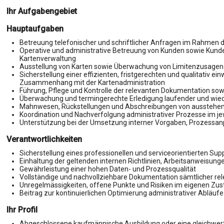
Ihr Aufgabengebiet
Hauptaufgaben
Betreuung telefonischer und schriftlicher Anfragen im Rahmen d
Operative und administrative Betreuung von Kunden sowie Kund
Kartenverwaltung
Ausstellung von Karten sowie Überwachung von Limitenzusage
Sicherstellung einer effizienten, fristgerechten und qualitativ e
Zusammenhang mit der Kartenadministration
Führung, Pflege und Kontrolle der relevanten Dokumentation so
Überwachung und termingerechte Erledigung laufender und wi
Mahnwesen, Rückstellungen und Abschreibungen von ausstehe
Koordination und Nachverfolgung administrativer Prozesse im je
Unterstützung bei der Umsetzung interner Vorgaben, Prozessa
Verantwortlichkeiten
Sicherstellung eines professionellen und serviceorientierten S
Einhaltung der geltenden internen Richtlinien, Arbeitsanweisun
Gewährleistung einer hohen Daten- und Prozessqualität
Vollständige und nachvollziehbare Dokumentation sämtlicher rel
Unregelmässigkeiten, offene Punkte und Risiken im eigenen Zust
Beitrag zur kontinuierlichen Optimierung administrativer Abläuf
Ihr Profil
Abgeschlossene kaufmännische Ausbildung oder eine gleichwert