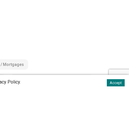
 / Mortgages
g
Legal & Compliance / Risk Management
acy Policy
.
Accept
ubünden (GR)
North Romandie (FR/JU/NE))